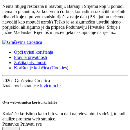
Nema ribljeg restorana u Slavoniji, Baranji i Srijemu koji u ponudi
nema tu pikantnu, žarkocrvenu čorbu s komadima različitih riječnih
riba od koje u pravom smislu riječi zastaje dah (P.S. ljutinu nećemo
navoditi kao mogući uzrok) Teško je sa sigurnošću utvrditi njeno
porijeklo, ali sigurno je da pripada Podunavlju Hrvatske, Srbije i
južne Mađarske. Riječ fiš u nazivu jela nas upućuje na rječni...
Opći uvjeti korištenja
Pravila privatnosti
Zaštita privatnosti
Korištenje kolačića (Cookies)
2026 | Graševina Croatica
Izrada web stranica:
invictum.hr
Ova web-stranica koristi kolačiće
Kolačiće koristimo kako bih vam dali najrelevantniji sadržaj, te radi
analize prometa web stranice.
Postavke
Prihvati sve