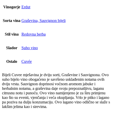
Vinogorje
Erdut
Sorta vina
Graševina, Sauvignon bijeli
Stil vina
Redovna berba
Slador
Suho vino
Ostalo
Cuvée
Bijeli Cuvee mješavina je dviju sorti, Graševine i Sauvignona. Ovo
suho bijelo vino obogaćeno je savršeno usklađenim notama ovih
dviju vrsta. Sauvignon doprinosi voćnom aromom jabuke i
herbalnim notama, a graševina daje svoju prepoznatljivu, laganu
citrusnu notu i punoću. Ovo vino namijenjeno je za širu primjenu
kao što su eventi, vjenčanja i veća okupljanja. Vrlo je pitko i lagano
pa poziva na dulju konzumaciju. Ovo lagano vino odlično se slaže s
lakšim jelima kao i sirevima.