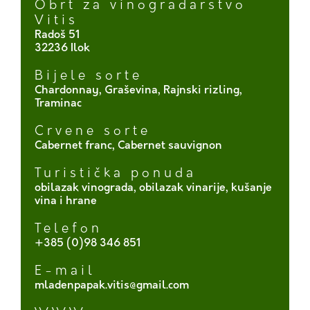
Obrt za vinogradarstvo
Vitis
Radoš 51
32236 Ilok
Bijele sorte
Chardonnay, Graševina, Rajnski rizling,
Traminac
Crvene sorte
Cabernet franc, Cabernet sauvignon
Turistička ponuda
obilazak vinograda, obilazak vinarije, kušanje
vina i hrane
Telefon
+385 (0)98 346 851
E-mail
mladenpapak.vitis@gmail.com