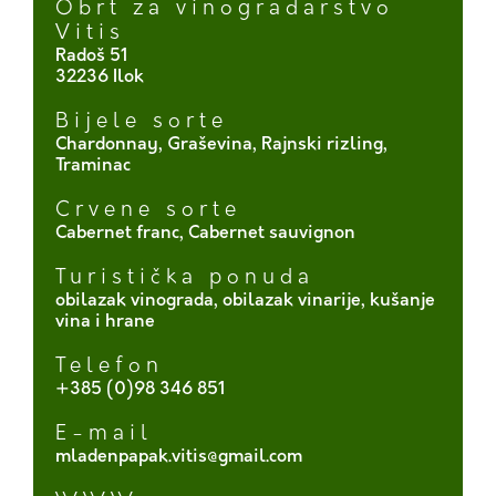
Obrt za vinogradarstvo
Vitis
Radoš 51
32236 Ilok
Bijele sorte
Chardonnay, Graševina, Rajnski rizling,
Traminac
Crvene sorte
Cabernet franc, Cabernet sauvignon
Turistička ponuda
obilazak vinograda, obilazak vinarije, kušanje
vina i hrane
Telefon
+385 (0)98 346 851
E-mail
mladenpapak.vitis@gmail.com