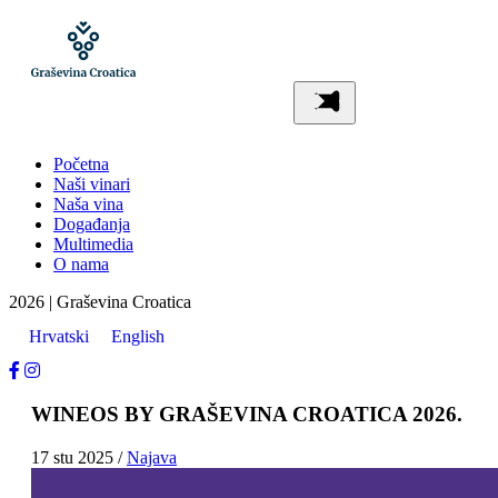
Početna
Naši vinari
Naša vina
Događanja
Multimedia
O nama
2026 | Graševina Croatica
Hrvatski
English
WINEOS BY GRAŠEVINA CROATICA 2026.
17
stu
2025
/
Najava