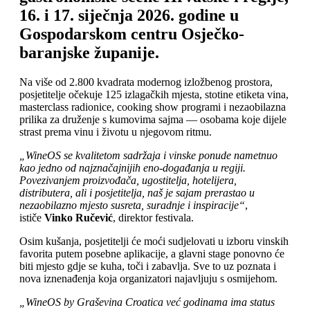
16. i 17. siječnja 2026. godine u
Gospodarskom centru Osječko-
baranjske županije.
Na više od 2.800 kvadrata modernog izložbenog prostora,
posjetitelje očekuje 125 izlagačkih mjesta, stotine etiketa vina,
masterclass radionice, cooking show programi i nezaobilazna
prilika za druženje s kumovima sajma — osobama koje dijele
strast prema vinu i životu u njegovom ritmu.
„WineOS se kvalitetom sadržaja i vinske ponude nametnuo
kao jedno od najznačajnijih eno-događanja u regiji.
Povezivanjem proizvođača, ugostitelja, hotelijera,
distributera, ali i posjetitelja, naš je sajam prerastao u
nezaobilazno mjesto susreta, suradnje i inspiracije“
,
ističe
Vinko Ručević
, direktor festivala.
Osim kušanja, posjetitelji će moći sudjelovati u izboru vinskih
favorita putem posebne aplikacije, a glavni stage ponovno će
biti mjesto gdje se kuha, toči i zabavlja. Sve to uz poznata i
nova iznenađenja koja organizatori najavljuju s osmijehom.
„WineOS by Graševina Croatica već godinama ima status